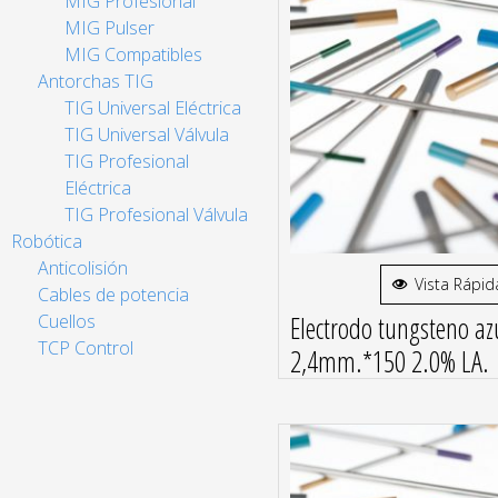
MIG Profesional
MIG Pulser
MIG Compatibles
Antorchas TIG
TIG Universal Eléctrica
TIG Universal Válvula
TIG Profesional
Eléctrica
TIG Profesional Válvula
Robótica
Anticolisión
Vista Rápid
Cables de potencia
Electrodo tungsteno az
Cuellos
TCP Control
2,4mm.*150 2.0% LA.