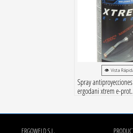
Vista Rápid
Spray antiproyecciones
ergodani xtrem e-prot.
ERGOWELD S.L.
PRODUC