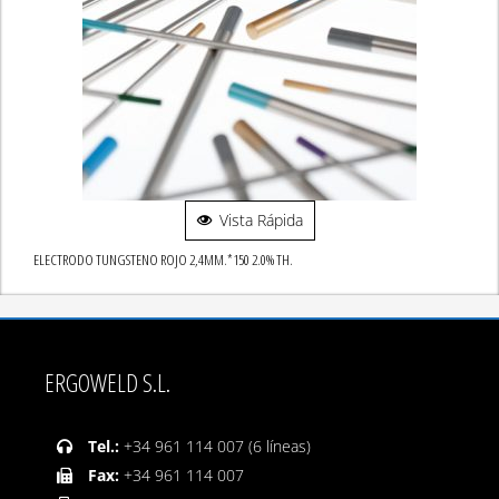
Vista Rápida
ELECTRODO TUNGSTENO ROJO 2,4MM.*150 2.0% TH.
ERGOWELD S.L.
Tel.:
+34 961 114 007 (6 líneas)
Fax:
+34 961 114 007