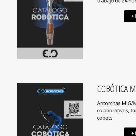
trabajo de 24 hor
+ 
COBÓTICA 
Antorchas MIG/
colaborativos, t
cobots.
+ 