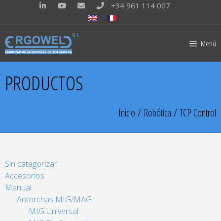
+34 961 114 007
Menú
PRODUCTOS
Inicio
/
Robótica
/ TCP Control
Sin categorizar
Accesorios
Manual
Antorchas MIG/MAG
MIG Universal