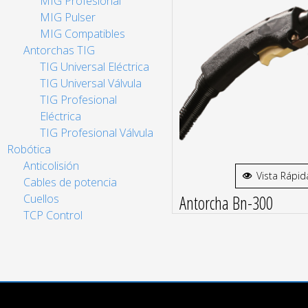
MIG Profesional
MIG Pulser
MIG Compatibles
Antorchas TIG
TIG Universal Eléctrica
TIG Universal Válvula
TIG Profesional
Eléctrica
TIG Profesional Válvula
Robótica
Anticolisión
Vista Rápid
Cables de potencia
Antorcha Bn-300
Cuellos
TCP Control