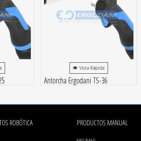
a
Vista Rápida
25
Antorcha Ergodani TS-36
TOS ROBÓTICA
PRODUCTOS MANUAL
MIG/MAG