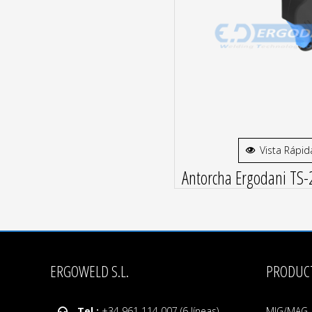
Vista Rápid
Antorcha Ergodani TS-
ERGOWELD S.L.
PRODUC
Tel.:
+34 961 114 007 (6 líneas)
MIG/MAG