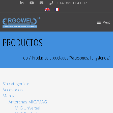
+34 961 114 007
Menú
PRODUCTOS
Inicio
/ Productos etiquetados “Accesorios; Tungstenos;”
Sin categorizar
Accesorios
Manual
Antorchas MIG/MAG
MIG Universal