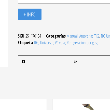
+ INFO
SKU
251170104
Categorías
Manual
,
Antorchas TIG
,
TIG Un
Etiqueta
TIG; Universal; Válvula; Refrigeración por gas;