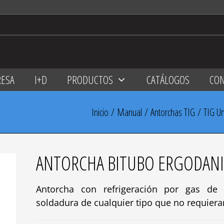
ESA
I+D
PRODUCTOS
CATÁLOGOS
CO
Inicio
/
Manual
/
Antorchas TIG
/
TIG Un
ANTORCHA BITUBO ERGODANI
Antorcha con refrigeración por gas de 
soldadura de cualquier tipo que no requiera