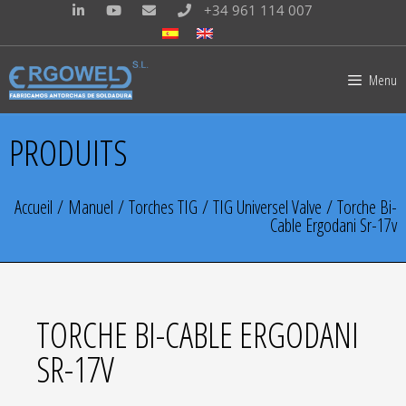
+34 961 114 007
Menu
PRODUITS
Accueil
/
Manuel
/
Torches TIG
/
TIG Universel Valve
/ Torche Bi-
Cable Ergodani Sr-17v
TORCHE BI-CABLE ERGODANI
SR-17V