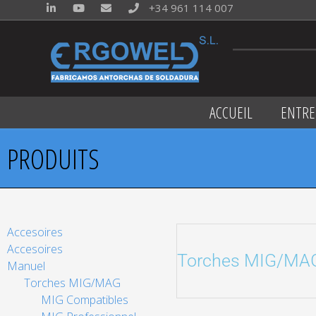
+34 961 114 007
ACCUEIL
ENTRE
PRODUITS
Accesoires
Accesoires
Torches MIG/M
Manuel
Torches MIG/MAG
MIG Compatibles