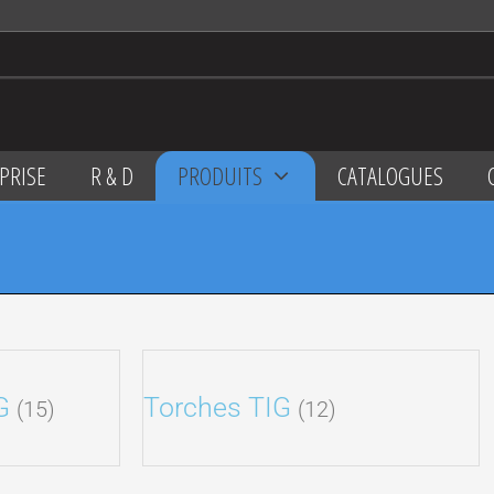
PRISE
R & D
PRODUITS
CATALOGUES
AG
Torches TIG
(15)
(12)