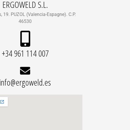
ERGOWELD S.L.
, 19. PUZOL (Valencia-Espagne). C.P.
46530
+34 961 114 007
info@ergoweld.es