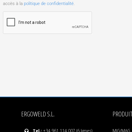
accès à la
politique de confidentialité
.
ERGOWELD S.L.
PRODUIT
Tel.:
+34 961 114 007 (6 lignes)
MIG/MAG