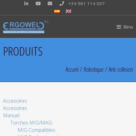
+34 961 114 007
Menu
PRODUITS
Accueil
/
Robotique
/ Anti-collision
Accesoires
Accesoires
Manuel
Torches MIG/MAG
MIG Compatibles