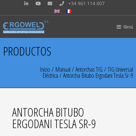
+34 961 114 007
Menú
PRODUCTOS
Inicio
/
Manual
/
Antorchas TIG
/
TIG Universal
Eléctrica
/ Antorcha Bitubo Ergodani Tesla Sr-9
ANTORCHA BITUBO
ERGODANI TESLA SR-9