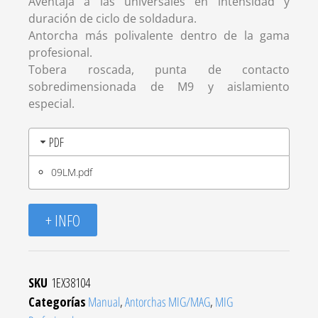
Aventaja a las universales en intensidad y
duración de ciclo de soldadura.
Antorcha más polivalente dentro de la gama
profesional.
Tobera roscada, punta de contacto
sobredimensionada de M9 y aislamiento
especial.
PDF
09LM.pdf
+ INFO
SKU
1EX38104
Categorías
Manual
,
Antorchas MIG/MAG
,
MIG