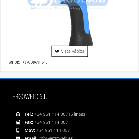
Vista Rápida
ANTORCHA ERGODANI TS-15
ERGOWELD S.L.
Tel.:
+34 961 114 007 (6 líneas)
Fax:
+34 961 114 007
Mov:
+34 961 114 007
Email:
info@ergoweld.es