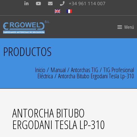
+34 961 114 007
Menú
PRODUCTOS
Inicio
/
Manual
/
Antorchas TIG
/
TIG Profesional
Eléctrica
/ Antorcha Bitubo Ergodani Tesla Lp-310
ANTORCHA BITUBO
ERGODANI TESLA LP-310