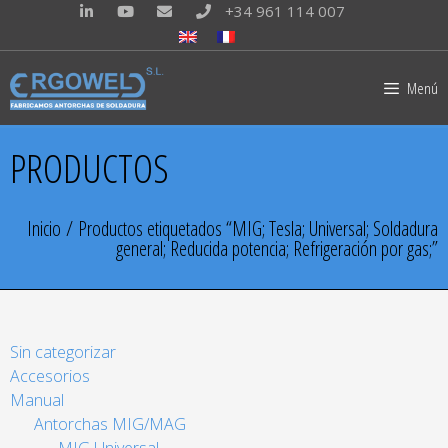
+34 961 114 007
Menú
PRODUCTOS
Inicio
/ Productos etiquetados “MIG; Tesla; Universal; Soldadura
general; Reducida potencia; Refrigeración por gas;”
Sin categorizar
Accesorios
Manual
Antorchas MIG/MAG