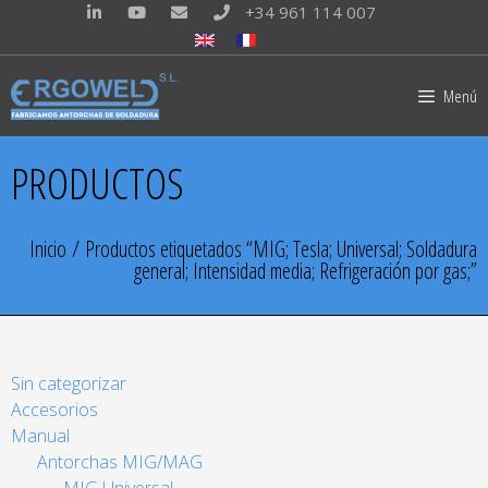
+34 961 114 007
Menú
PRODUCTOS
Inicio
/ Productos etiquetados “MIG; Tesla; Universal; Soldadura
general; Intensidad media; Refrigeración por gas;”
Sin categorizar
Accesorios
Manual
Antorchas MIG/MAG