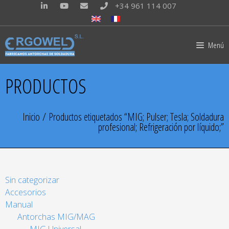
+34 961 114 007
Menú
PRODUCTOS
Inicio
/ Productos etiquetados “MIG; Pulser; Tesla; Soldadura
profesional; Refrigeración por líquido;”
Sin categorizar
Accesorios
Manual
Antorchas MIG/MAG