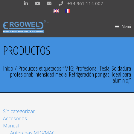
+34 961 114 007
Menú
PRODUCTOS
Inicio
/ Productos etiquetados “MIG; Profesional; Tesla; Soldadura
profesional; Intensidad media; Refrigeración por gas; Ideal para
aluminio;”
Sin categorizar
Accesorios
Manual
Antorchas MIG/MAG