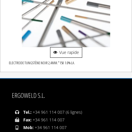
Vue rapide
ELECTRODE TUNGSTÈNE NOIR 2,4MM.*150 1.0% LA.
ERGOWELD S.L.
Tel.:
+34 961 114 007 (6 lignes)
Fax:
+34 961 114 007
Mob:
+34 961 114 007